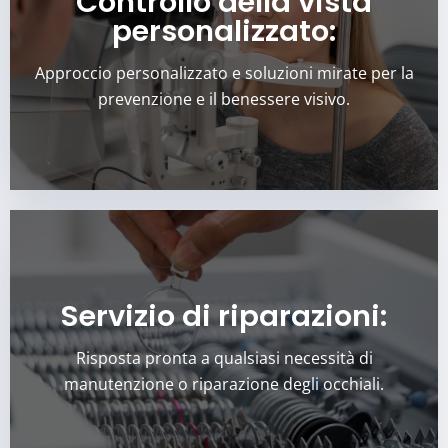
Controllo della vista
con dedizione e attenzione ai dettagli. Ogni visita è
personalizzato:
un'opportunità per concentrarci sulle esigenze
specifiche di ciascun cliente, fornendo consigli e
soluzioni personalizzate. La prevenzione e il
Approccio personalizzato e soluzioni mirate per la
mantenimento di una buona salute visiva sono al
prevenzione e il benessere visivo.
centro di ogni nostro intervento.
Le riparazioni possono diventare necessarie
inaspettatamente, ed è per questo che
Servizio di riparazioni:
garantiamo un servizio di riparazione completo.
Dalle saldature su vari materiali alle sostituzioni di
Risposta pronta a qualsiasi necessità di
cerniere, aste o ponti, siamo preparati a risolvere
manutenzione o riparazione degli occhiali.
qualsiasi problema con i vostri occhiali, assicurando
sempre la vostra soddisfazione e comfort visivo.